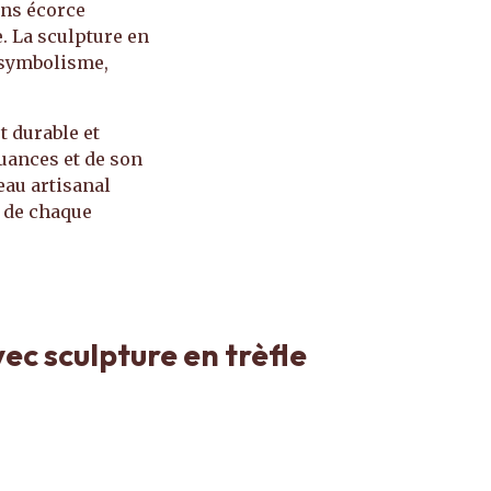
ans écorce
e. La sculpture en
e symbolisme,
t durable et
nuances et de son
eau artisanal
t de chaque
ec sculpture en trèfle