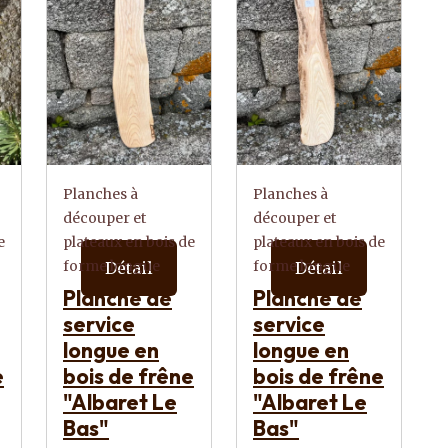
Planches à
Planches à
découper et
découper et
e
plateaux en bois de
plateaux en bois de
forme longue
forme longue
Détail
Détail
Planche de
Planche de
service
service
longue en
longue en
e
bois de frêne
bois de frêne
"Albaret Le
"Albaret Le
Bas"
Bas"