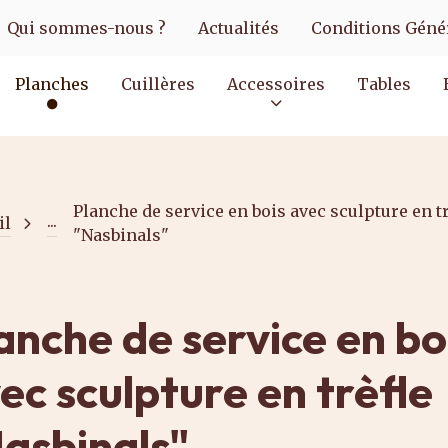
Qui sommes-nous ?
Actualités
Conditions Génér
Planches
Cuillères
Accessoires
Tables
Planche de service en bois avec sculpture en t
...
il
"Nasbinals"
anche de service en bo
ec sculpture en trèfle
asbinals"