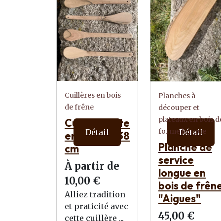
Cuillères en bois
Planches à
de frêne
découper et
plateaux en bois d
Cuillère plate
forme longue
Détail
Détail
en Frêne – 38
Planche de
cm
service
À partir de
longue en
10,00 €
bois de frên
Alliez tradition
"Aigues"
et praticité avec
45,00 €
cette cuillère ...