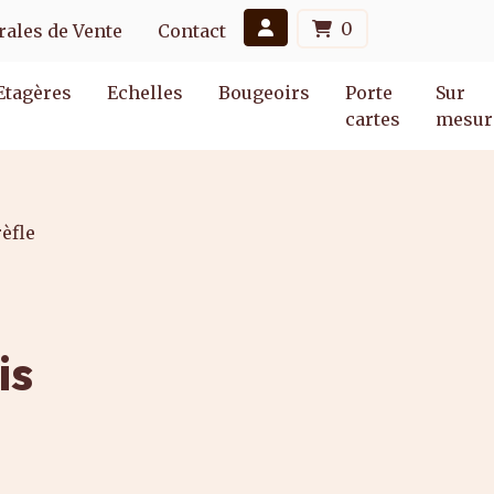
0
ales de Vente
Contact
Etagères
Echelles
Bougeoirs
Porte
Sur
cartes
mesur
rèfle
is