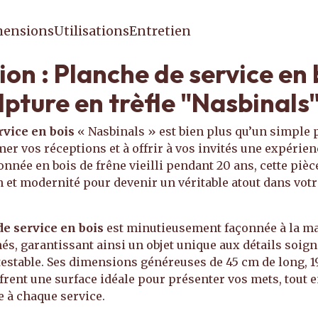
ensions
Utilisations
Entretien
ion : Planche de service en 
lpture en trèfle "Nasbinals
rvice en bois
« Nasbinals » est bien plus qu’un simple p
mer vos réceptions et à offrir à vos invités une expérien
onnée en bois de frêne vieilli pendant 20 ans, cette piè
n et modernité pour devenir un véritable atout dans vot
e service en bois
est minutieusement façonnée à la ma
s, garantissant ainsi un objet unique aux détails soigné
estable. Ses dimensions généreuses de 45 cm de long, 19
frent une surface idéale pour présenter vos mets, tout 
e à chaque service.