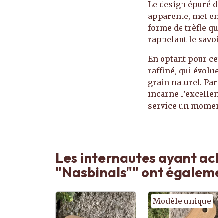
Le design épuré d
apparente, met en 
forme de trèfle q
rappelant le savoi
En optant pour ce
raffiné, qui évolu
grain naturel. Par
incarne l’excellen
service un momen
Les internautes ayant ach
"Nasbinals"" ont égaleme
Modèle unique