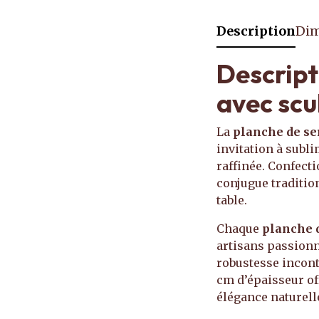
Description
Dim
Descript
avec scu
La
planche de se
invitation à subli
raffinée. Confecti
conjugue traditio
table.
Chaque
planche d
artisans passionné
robustesse incont
cm d’épaisseur of
élégance naturell