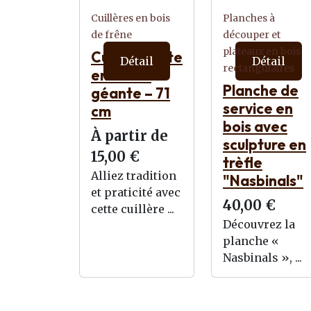
Cuillères en bois
Planches à
de frêne
découper et
plateaux en bois
Cuillère plate
Détail
Détail
rectangulaires
en Frêne
Planche de
géante – 71
service en
cm
bois avec
À partir de
sculpture en
15,00 €
trèfle
Alliez tradition
"Nasbinals"
et praticité avec
40,00 €
cette cuillère ...
Découvrez la
planche «
Nasbinals », ...