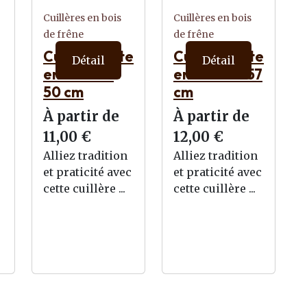
Cuillères en bois
Cuillères en bois
de frêne
de frêne
Cuillère plate
Cuillère plate
Détail
Détail
en Frêne –
en Frêne – 57
50 cm
cm
À partir de
À partir de
11,00 €
12,00 €
Alliez tradition
Alliez tradition
et praticité avec
et praticité avec
cette cuillère ...
cette cuillère ...