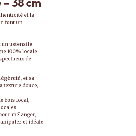
e – 38 cm
thenticité et la
en font un
t un ustensile
gine 100% locale
espectueux de
légèreté
, et sa
sa texture douce,
e bois local,
locales.
e pour mélanger,
anipuler et idéale