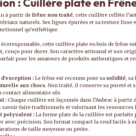
ion : Cuillère plate en Frên
in à partir de
frêne non traité
, cette cuillère reflète l’au
ériaux naturels. Ses lignes épurées et sa texture lisse 
onctionnel qu’esthétique.
 écoresponsable, cette cuillère plate en bois de frêne es
nt, conçu pour durer. Son caractère artisanal et son ori
parfait pour les amateurs de produits authentiques et r
 d’exception :
Le frêne est reconnu pour sa
solidité
, sa
aturelle aux chocs
. Non traité, il conserve sa pureté et 
n contact alimentaire sûr.
al :
Chaque cuillère est façonnée dans l’Aubrac à partir d
 savoir-faire traditionnels et valorisant les ressources 
t polyvalent :
La forme plate de la cuillère est parfait
er avec précision. Son format compact la rend facile à m
arations de taille moyenne ou petite.