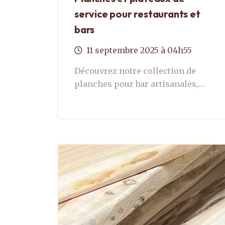
service pour restaurants et
bars
11
septembre
2025
à 04h55
Découvrez notre collection de
planches pour bar artisanales,
façonnées avec passion dans
notre atelier au cœur de l'Aubrac.
Nos créations subliment vos
présentations ...