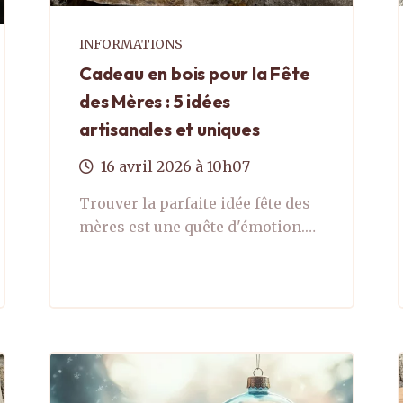
INFORMATIONS
Cadeau en bois pour la Fête
des Mères : 5 idées
artisanales et uniques
16
avril
2026
à 10h07
Trouver la parfaite idée fête des
mères est une quête d'émotion.
On cherche souvent un cadeau
unique, un objet qui a du sens,
une pièce qui saura toucher le
cœur ...