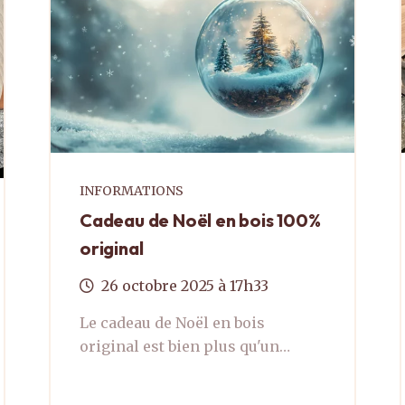
INFORMATIONS
Cadeau de Noël en bois 100%
original
26
octobre
2025
à 17h33
Le cadeau de Noël en bois
original est bien plus qu'un
simple présent ; c'est un choix
qui allie l'authenticité, la