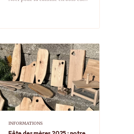
véritablement un art. À
l'approche des fêtes de fin
d'année, les passionnés de
gastronomie ...
INFORMATIONS
Fête des mères 2025 : notre