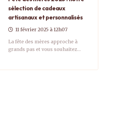
sélection de cadeaux
artisanaux et personnalisés
11
février
2025
à 12h07
La fête des mères approche à
grands pas et vous souhaitez
marquer le coup avec un cadeau
unique ? Notre sélection 2025 met
à l'honneur des créations
authentiques ...