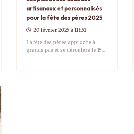
artisanaux et personnalisés
pour la fête des pères 2025
20
février
2025
à 11h51
La fête des pères approche à
grands pas et se déroulera le 15
juin 2025. Cette année, surprenez
votre papa avec un cadeau qui
sort des sentiers battus. Oubliez
les présents ...