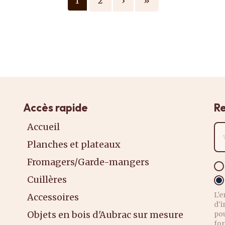
1
2
›
»
Accès rapide
Re
Accueil
Ad
Planches et plateaux
Fromagers/Garde-mangers
Cuillères
L'e
Accessoires
d'i
Objets en bois d'Aubrac sur mesure
po
for