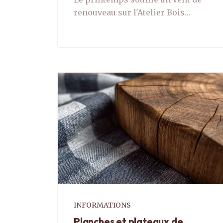
renouveau sur l'Atelier Bois
d'Aubrac. Après des mois de
conception et de travail
minutieux dans notre atelier
d'Albaret Le Comtal, nous
sommes fiers de vous présenter
...
INFORMATIONS
Planches et plateaux de