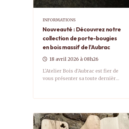
INFORMATIONS
Nouveauté : Découvrez notre
collection de porte-bougies
en bois massif de l'Aubrac
18
avril
2026
à 08h26
L'Atelier Bois d'Aubrac est fier de
vous présenter sa toute dernière
création : une gamme exclusive
de porte-bougies en bois massif,
entièrement conçue et fabriquée
...