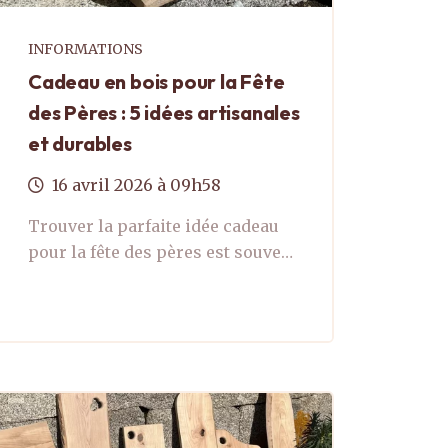
INFORMATIONS
Cadeau en bois pour la Fête
des Pères : 5 idées artisanales
et durables
16
avril
2026
à 09h58
Trouver la parfaite idée cadeau
pour la fête des pères est souvent
un défi, surtout lorsqu'on
recherche un objet qui allie sens,
durabilité et esthétique. Cette ...