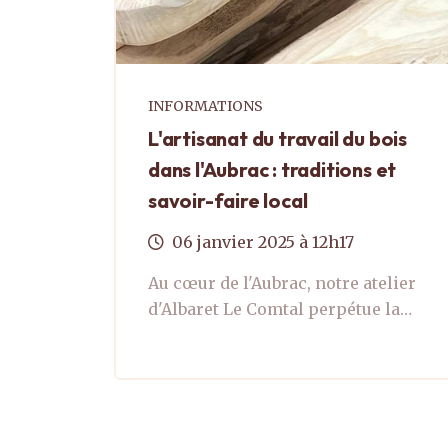
INFORMATIONS
L'artisanat du travail du bois
dans l'Aubrac : traditions et
savoir-faire local
06
janvier
2025
à 12h17
Au cœur de l'Aubrac, notre atelier
d'Albaret Le Comtal perpétue la
tradition du travail artisanal du
bois. Notre passion s'exprime à
travers la sélection minutieuse
des essences ...