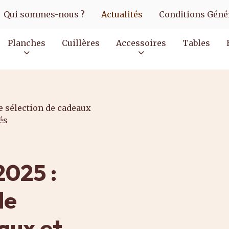
Qui sommes-nous ?
Actualités
Conditions Génér
Planches
Cuillères
Accessoires
Tables
e sélection de cadeaux
és
2025 :
de
aux et