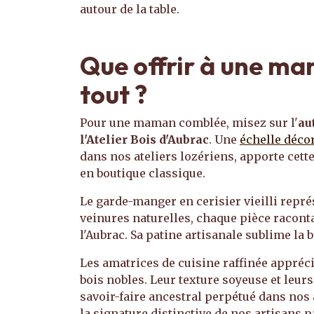
autour de la table.
Que offrir à une ma
tout ?
Pour une maman comblée, misez sur l'
au
l'Atelier Bois d'Aubrac
. Une
échelle déco
dans nos ateliers lozériens, apporte cette
en boutique classique.
Le garde-manger en cerisier vieilli repr
veinures naturelles, chaque pièce raconta
l'Aubrac. Sa patine artisanale sublime la b
Les amatrices de cuisine raffinée appréc
bois nobles. Leur texture soyeuse et leu
savoir-faire ancestral perpétué dans nos 
la signature distinctive de nos artisans 