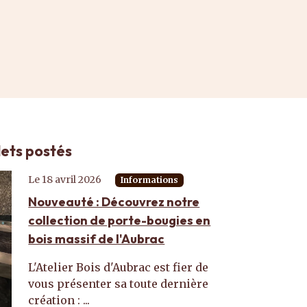
lets postés
Le 18 avril 2026
Informations
Nouveauté : Découvrez notre
collection de porte-bougies en
bois massif de l'Aubrac
L'Atelier Bois d'Aubrac est fier de
vous présenter sa toute dernière
création : ...