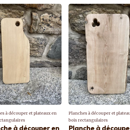
es à découper et plateaux en
Planches à découper et platea
ectangulaires
bois rectangulaires
che à découper en
Planche à découpe