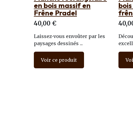
en bois massif en
bois
Frêne Pradel
frê
40,00 €
40,0
Laissez-vous envoûter par les
Découv
paysages dessinés ...
excell
Voir ce produit
Voi