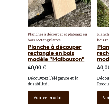
Planches à découper et plateaux en
Planch
bois rectangulaires
bois r
Planche à découper
Pla
rectangle en bois
rect
modèle "Malbouzon"
mod
40,00 €
40,0
Découvrez l'élégance et la
Décou
durabilité ...
Recoul
Voir ce produit
Voi