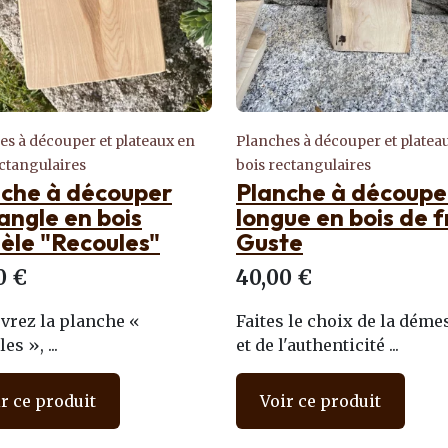
es à découper et plateaux en
Planches à découper et platea
ectangulaires
bois rectangulaires
nche à découper
Planche à découpe
angle en bois
longue en bois de 
èle "Recoules"
Guste
0 €
40,00 €
vrez la planche «
Faites le choix de la déme
es », ...
et de l'authenticité ...
r ce produit
Voir ce produit