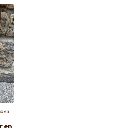
ux en
r en