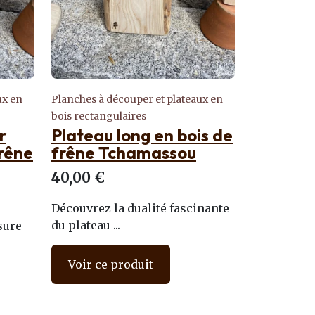
ux en
Planches à découper et plateaux en
bois rectangulaires
r
Plateau long en bois de
frêne
frêne Tchamassou
40,00 €
Découvrez la dualité fascinante
du plateau ...
sure
Voir ce produit