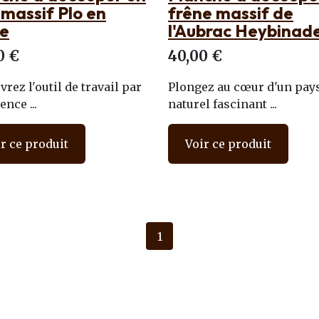
 massif Plo en
frêne massif de
ne
l'Aubrac Heybinad
0 €
40,00 €
rez l'outil de travail par
Plongez au cœur d'un pay
ence ...
naturel fascinant ...
r ce produit
Voir ce produit
1