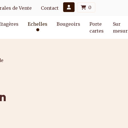
0
ales de Vente
Contact
Etagères
Echelles
Bougeoirs
Porte
Sur
cartes
mesur
de
en