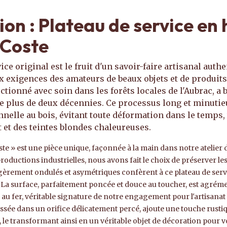
ion : Plateau de service en 
 Coste
ice original est le fruit d'un savoir-faire artisanal auth
 exigences des amateurs de beaux objets et de produits 
ectionné avec soin dans les forêts locales de l'Aubrac, a 
e plus de deux décennies. Ce processus long et minutie
nnelle au bois, évitant toute déformation dans le temps,
t et des teintes blondes chaleureuses.
e » est une pièce unique, façonnée à la main dans notre atelier 
oductions industrielles, nous avons fait le choix de préserver le
égèrement ondulés et asymétriques confèrent à ce plateau de serv
e. La surface, parfaitement poncée et douce au toucher, est agrém
 au fer, véritable signature de notre engagement pour l'artisanat
passée dans un orifice délicatement percé, ajoute une touche rusti
 le transformant ainsi en un véritable objet de décoration pour v