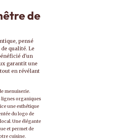
hêtre de
entique, pensé
de qualité. Le
bénéficié d'un
ux garantit une
 tout en révélant
de menuiserie.
s lignes organiques
ice une esthétique
entée du logo de
 local. Une élégante
que et permet de
otre cuisine.