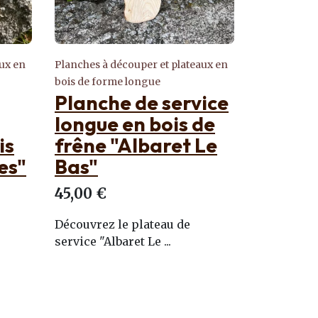
aux en
Planches à découper et plateaux en
Echelles de 
bois rectangulaires
frêne
ice
Planche
Echell
de
rectangulaire en
décora
Le
bois massif en
de frê
Frêne Pradel
haut
40,00 €
55,00 €
Laissez-vous envoûter par les
Découvrez 
paysages dessinés ...
décorative, 