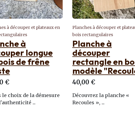
es à découper et plateaux en
Planches à découper et plate
ectangulaires
bois de forme longue
nche à
Planche de serv
couper
longue en bois 
tangle en bois
frêne "Albaret 
èle "Recoules"
Bas"
0 €
45,00 €
vrez la planche «
Découvrez le plateau de
es », ...
service "Albaret Le ...