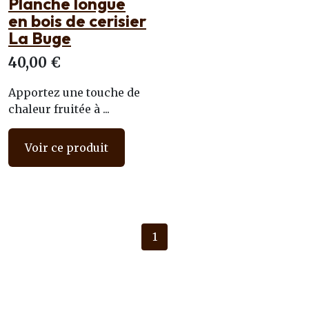
Planche longue
en bois de cerisier
La Buge
40,00 €
Apportez une touche de
chaleur fruitée à ...
Voir ce produit
1