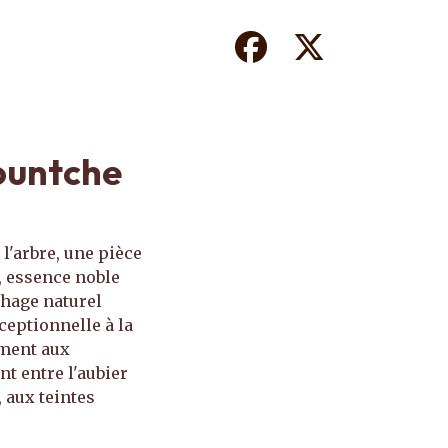
Facebook
Twitter
Bountche
l'arbre, une pièce
e, essence noble
chage naturel
ceptionnelle à la
ement aux
t entre l'aubier
, aux teintes