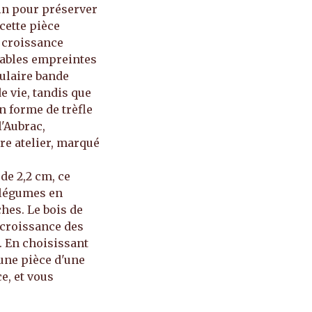
in pour préserver
 cette pièce
a croissance
itables empreintes
culaire bande
e vie, tandis que
n forme de trèfle
l'Aubrac,
re atelier, marqué
de 2,2 cm, ce
 légumes en
hes. Le bois de
 croissance des
. En choisissant
 une pièce d'une
e, et vous