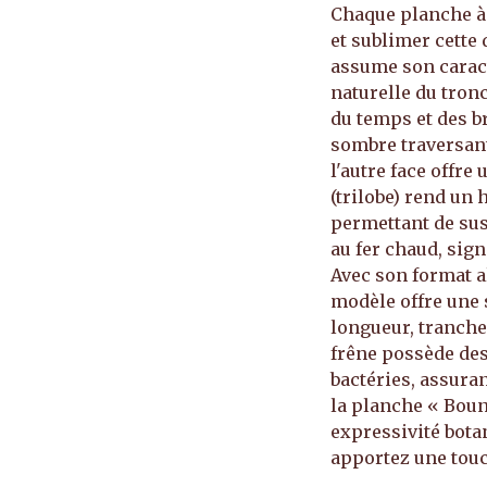
Chaque planche à 
et sublimer cette 
assume son caract
naturelle du tron
du temps et des b
sombre traversant
l'autre face offre
(trilobe) rend un
permettant de sus
au fer chaud, sign
Avec son format al
modèle offre une 
longueur, tranche
frêne possède des
bactéries, assura
la planche « Boun
expressivité botan
apportez une touch