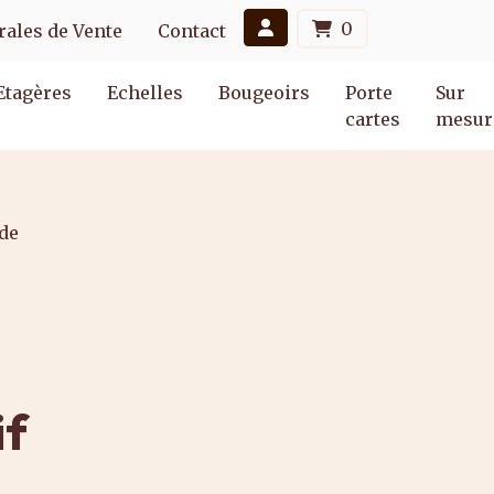
0
ales de Vente
Contact
Etagères
Echelles
Bougeoirs
Porte
Sur
cartes
mesur
de
if