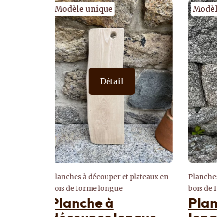
Modèle unique
Détail
plateaux en
Planches à découper et plateaux en
Etagèr
Eta
bois de forme longue
Planche de service
pin