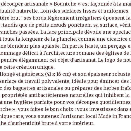
découper artisanale « Bountche » est façonnée à la ma
dualité naturelle. Loin des surfaces lisses et uniformes,
ère brut : ses bords légèrement irréguliers épousent l
c, tandis que de petits nœuds ponctuent sa surface, vér
ranches passées. La face principale dévoile une specta
 toute la longueur de la planche, comme une cicatrice d
 une blondeur plus apaisée. En partie haute, un perçage e
 hommage délicat à l'architecture romane des églises de 
pendre élégamment cet objet d'artisanat. Le logo de not
e cette création unique.
longé et généreux (41 x 16 cm) et son épaisseur robuste 
surface de travail polyvalente, idéale pour émincer des
r des baguettes artisanales ou préparer des herbes fraîc
 propriétés antibactériennes naturelles qui inhibent la
nt une hygiène parfaite pour vos découpes quotidiennes
tche », vous faites le bon choix : vous investissez dans
ique rare, vous soutenez l'artisanat local Made in Franc
e d'authenticité brute à votre intérieur.