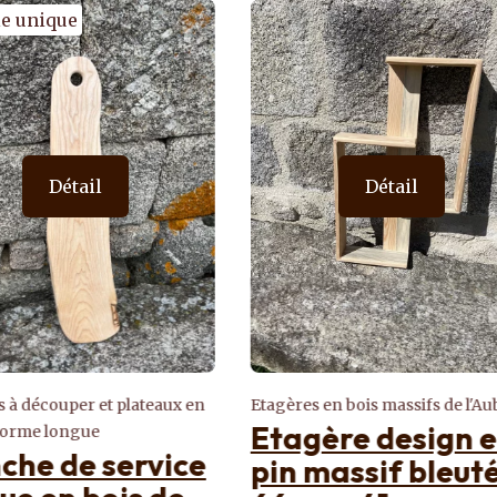
Détail
Détail
es en bois massifs de l'Aubrac
Bougeoirs en bois de l'Aubrac
gère design en
Bougeoirs en bo
 massif bleuté
rectangulaires