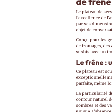
de frêne
Le plateau de serv
l'excellence de l'
par ses dimension
objet de conversat
Conçu pour les gra
de fromages, des 
sushis avec un im
Le frêne : 
Ce plateau est sc
exceptionnellemen
parfaite, même lor
La particularité d
contour naturel de
sombres et des va
unique. L'absence