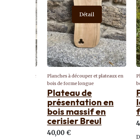
Détail
 de l'Aubrac
Planches à découper et plateaux en
Planch
ign en
bois de forme longue
bois d
Plateau de
Pla
leuté
présentation en
lon
bois massif en
frê
cerisier Breul
45,0
rieur
40,00 €
Décou