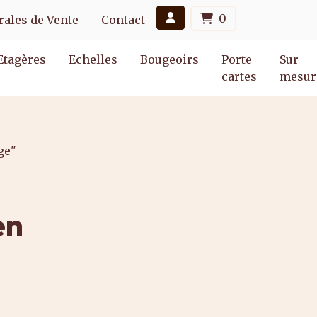
0
ales de Vente
Contact
Etagères
Echelles
Bougeoirs
Porte
Sur
cartes
mesur
ge"
en