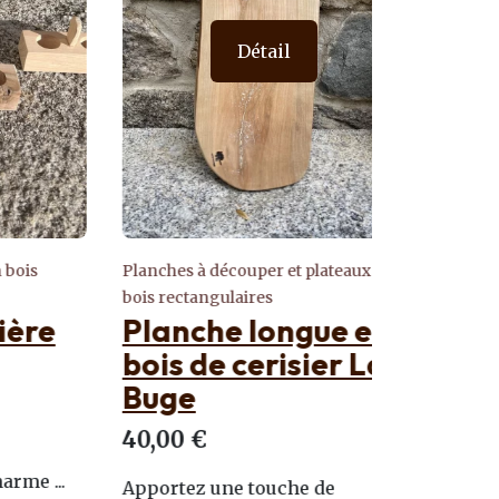
Détail
s
Planches à découper et plateaux en
Plateaux de 
bois rectangulaires
apéro et tap
re
Planche longue en
Platea
bois de cerisier La
en hêt
Buge
l'Aubr
40,00 €
50,00 €
 ...
Apportez une touche de
Découvrez 