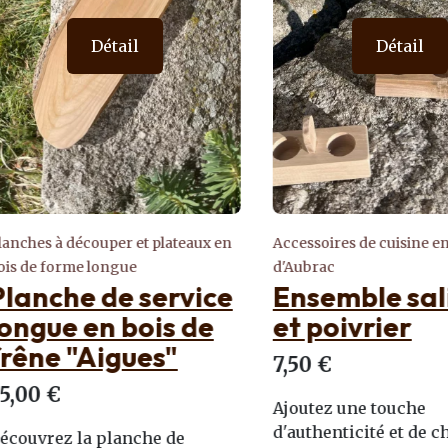
Détail
Détail
es à découper et plateaux en
Accessoires de cuisine en boi
e forme longue
d'Aubrac
nche de service
Ensemble saliè
gue en bois de
et poivrier
ne "Aigues"
7,50 €
0 €
Ajoutez une touche
d'authenticité et de charme
vrez la planche de