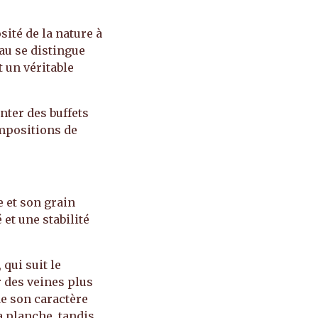
sité de la nature à
eau se distingue
 un véritable
nter des buffets
ompositions de
e et son grain
et une stabilité
qui suit le
r des veines plus
de son caractère
a planche, tandis