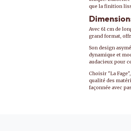
que la finition li
Dimensions
Avec 61 cm de lon
grand format, off
Son design asymétr
dynamique et mode
audacieux pour ce
Choisir "La Fage",
qualité des matér
façonnée avec pa