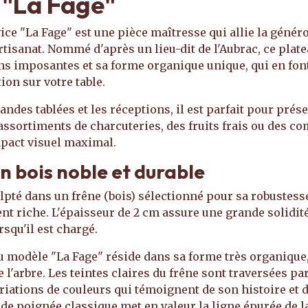
 "La Fage"
ice "La Fage" est une pièce maîtresse qui allie la généro
artisanat. Nommé d'après un lieu-dit de l'Aubrac, ce plat
s imposantes et sa forme organique unique, qui en font
ion sur votre table.
ndes tablées et les réceptions, il est parfait pour prése
assortiments de charcuteries, des fruits frais ou des c
pact visuel maximal.
un bois noble et durable
ulpté dans un frêne (bois) sélectionné pour sa robustess
t riche. L'épaisseur de 2 cm assure une grande solidité 
squ'il est chargé.
u modèle "La Fage" réside dans sa forme très organique, 
 l'arbre. Les teintes claires du frêne sont traversées pa
riations de couleurs qui témoignent de son histoire et 
 de poignée classique met en valeur la ligne épurée de l