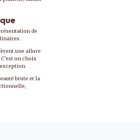
ique
présentation de
linaires.
fèrent une allure
 C'est un choix
'exception.
eauté brute et la
ctionnelle,