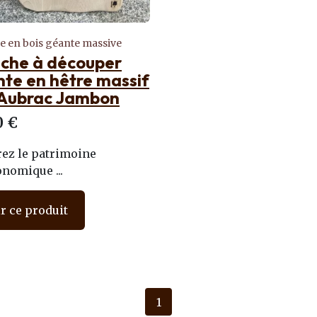
e en bois géante massive
nche à découper
te en hêtre massif
'Aubrac Jambon
0 €
rez le patrimoine
nomique ...
r ce produit
1