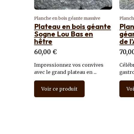
Planche en bois géante massive
Planch
Plateau en bois géante
Pla
Sogne Lou Bas en
géan
hêtre
de l
60,00 €
70,0
Impressionnez vos convives
Céléb
avec le grand plateau en ...
gastro
Voir ce produit
Voi