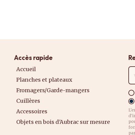
Accès rapide
Re
Accueil
Ad
Planches et plateaux
Fromagers/Garde-mangers
Cuillères
L'e
Accessoires
d'i
Objets en bois d'Aubrac sur mesure
po
for
pa