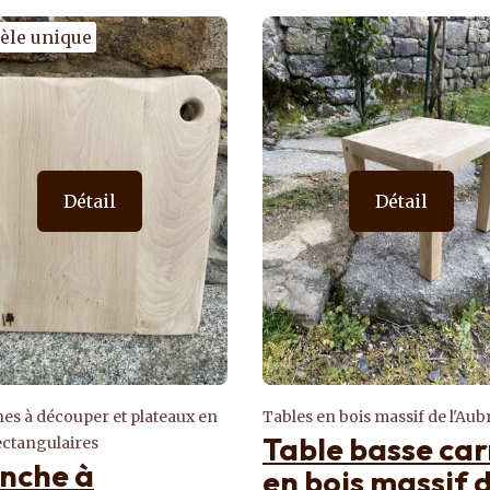
Détail
Détail
 en bois massif de l'Aubrac
Etagères en bois massifs de l
le basse carrée
Etagère design
bois massif de
bois massif de