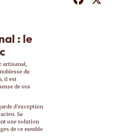
al : le
c
artisanal,
a noblesse du
, il est
ueuse de vos
garde d'exception
acien. Sa
ant une solution
ages de ce meuble