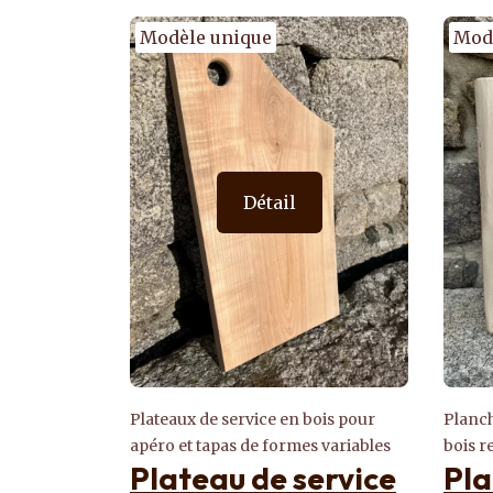
Modèle unique
Détail
bois pour
Planches à découper et plateaux en
Tables
Tab
s variables
bois rectangulaires
ervice
Planche à
en 