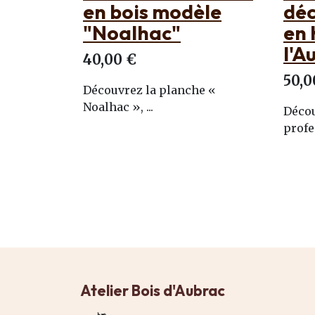
èle
découper Sagnette
l'A
en hêtre massif de
40
l'Aubrac
70,0
50,00 €
e «
La ta
Découvrez l'excellence
est bi
professionnelle avec ...
Atelier Bois d'Aubrac