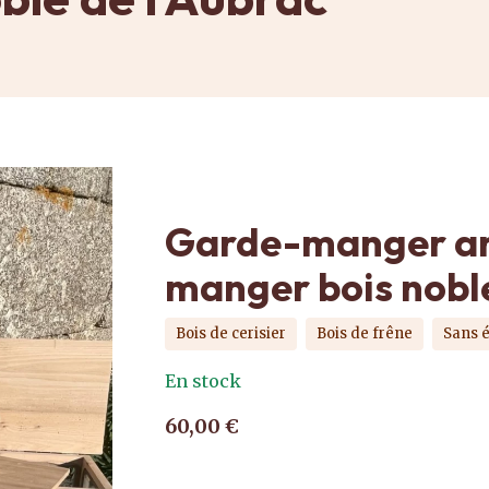
Garde-manger art
manger bois noble
Bois de cerisier
Bois de frêne
Sans 
En stock
60,00 €