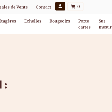
0
ales de Vente
Contact
Etagères
Echelles
Bougeoirs
Porte
Sur
cartes
mesur
s
 :