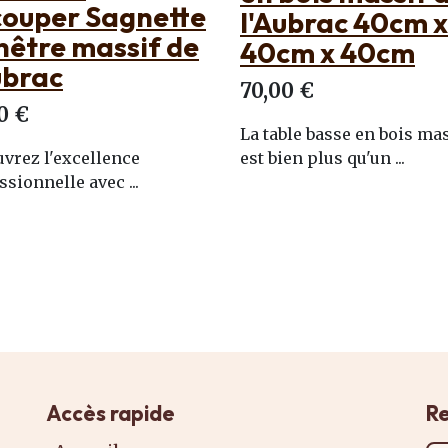
ubrac 40cm x
frêne 44cm x 2
cm x 40cm
30,00 €
0 €
L'aménagement intérieur
contemporain ...
ble basse en bois massif
en plus qu'un ...
Accès rapide
Re