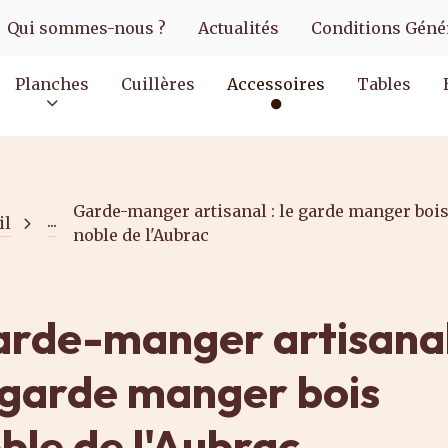
Qui sommes-nous ?
Actualités
Conditions Génér
Planches
Cuillères
Accessoires
Tables
Garde-manger artisanal : le garde manger boi
...
il
noble de l'Aubrac
rde-manger artisanal
 garde manger bois
ble de l'Aubrac